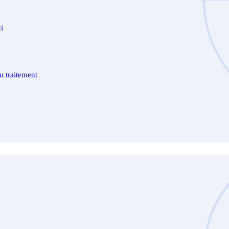
i
u traitement