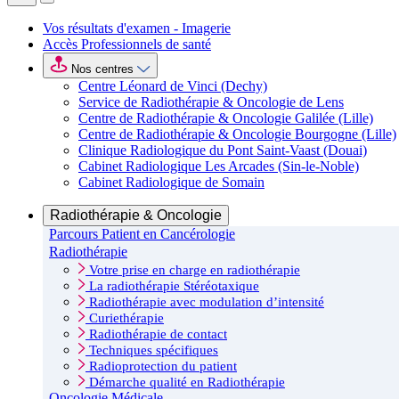
Vos résultats d'examen - Imagerie
Accès Professionnels de santé
Nos centres
Centre Léonard de Vinci (Dechy)
Service de Radiothérapie & Oncologie de Lens
Centre de Radiothérapie & Oncologie Galilée (Lille)
Centre de Radiothérapie & Oncologie Bourgogne (Lille)
Clinique Radiologique du Pont Saint-Vaast (Douai)
Cabinet Radiologique Les Arcades (Sin-le-Noble)
Cabinet Radiologique de Somain
Radiothérapie & Oncologie
Parcours Patient en Cancérologie
Radiothérapie
Votre prise en charge en radiothérapie
La radiothérapie Stéréotaxique
Radiothérapie avec modulation d’intensité
Curiethérapie
Radiothérapie de contact
Techniques spécifiques
Radioprotection du patient
Démarche qualité en Radiothérapie
Oncologie Médicale