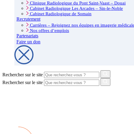
Clinique Radiologique du Pont Saint-Vaast – Douai
Cabinet Radiologique Les Arcades – Sin-le-Noble
Cabinet Radiologique de Somain
Recrutement
Carrières – Rejoignez nos équipes en imagerie médicale
Nos offres d’emplois
Partenariats
Faire un don
Rechercher sur le site
Rechercher sur le site