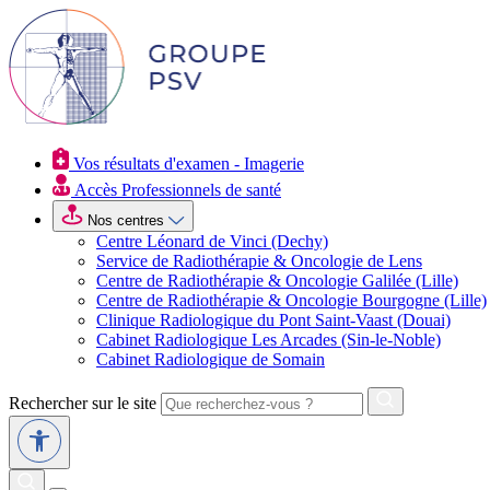
Vos résultats d'examen - Imagerie
Accès Professionnels de santé
Nos centres
Centre Léonard de Vinci (Dechy)
Service de Radiothérapie & Oncologie de Lens
Centre de Radiothérapie & Oncologie Galilée (Lille)
Centre de Radiothérapie & Oncologie Bourgogne (Lille)
Clinique Radiologique du Pont Saint-Vaast (Douai)
Cabinet Radiologique Les Arcades (Sin-le-Noble)
Cabinet Radiologique de Somain
Rechercher sur le site