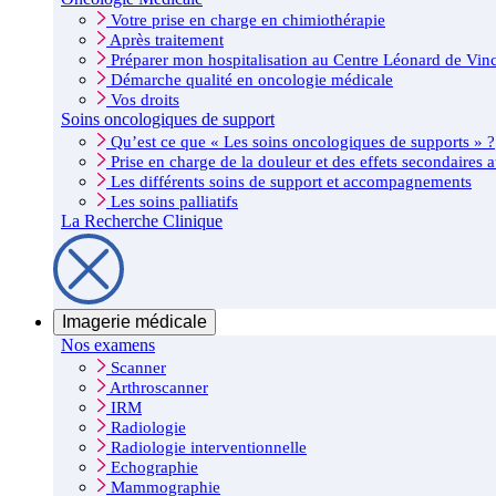
Votre prise en charge en chimiothérapie
Après traitement
Préparer mon hospitalisation au Centre Léonard de Vinc
Démarche qualité en oncologie médicale
Vos droits
Soins oncologiques de support
Qu’est ce que « Les soins oncologiques de supports » ?
Prise en charge de la douleur et des effets secondaires a
Les différents soins de support et accompagnements
Les soins palliatifs
La Recherche Clinique
Imagerie médicale
Nos examens
Scanner
Arthroscanner
IRM
Radiologie
Radiologie interventionnelle
Echographie
Mammographie