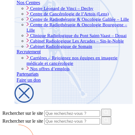
Nos Centres
Centre Léonard de Vinci – Dechy
Centre de Cancérologie de l’Artois (Lens)
Centre de Radiothérapie & Oncologie Galilée – Lille
Centre de Radiothérapie & Oncologie Bourgogne –
Lille
Clinique Radiologique du Pont Saint-Vaast – Douai
Cabinet Radiologique Les Arcades – Sin-le-Noble
Cabinet Radiologique de Somain
Recrutement
Carrières – Rejoignez nos équipes en imagerie
médicale et cancérologie
Nos offres d’emplois
Partenariats
Faire un don
Rechercher sur le site
Rechercher sur le site