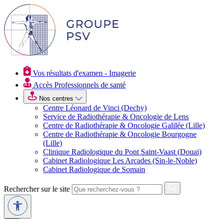
Vos résultats d'examen - Imagerie
Accès Professionnels de santé
Nos centres
Centre Léonard de Vinci (Dechy)
Service de Radiothérapie & Oncologie de Lens
Centre de Radiothérapie & Oncologie Galilée (Lille)
Centre de Radiothérapie & Oncologie Bourgogne
(Lille)
Clinique Radiologique du Pont Saint-Vaast (Douai)
Cabinet Radiologique Les Arcades (Sin-le-Noble)
Cabinet Radiologique de Somain
Rechercher sur le site